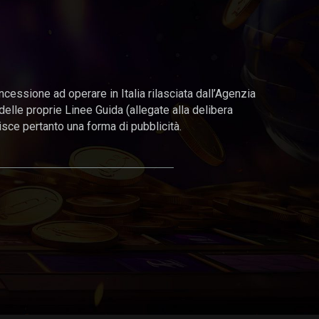
cessione ad operare in Italia rilasciata dall’Agenzia
delle proprie Linee Guida (allegate alla delibera
sce pertanto una forma di pubblicità.