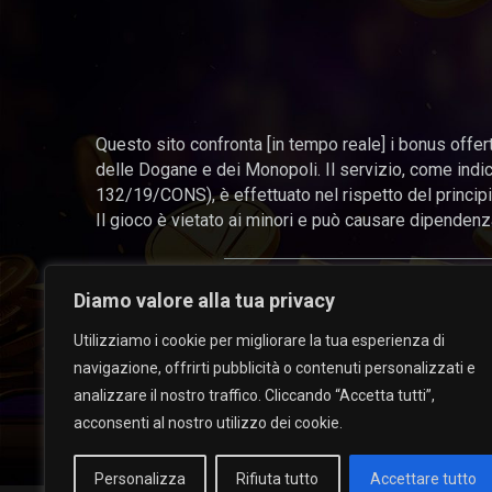
Questo sito confronta [in tempo reale] i bonus offer
delle Dogane e dei Monopoli. Il servizio, come indica
132/19/CONS), è effettuato nel rispetto del princip
Il gioco è vietato ai minori e può causare dipenden
Diamo valore alla tua privacy
Utilizziamo i cookie per migliorare la tua esperienza di
navigazione, offrirti pubblicità o contenuti personalizzati e
analizzare il nostro traffico. Cliccando “Accetta tutti”,
acconsenti al nostro utilizzo dei cookie.
Personalizza
Rifiuta tutto
Accettare tutto