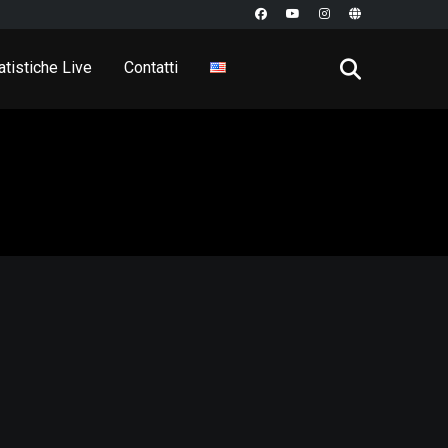
atistiche Live
Contatti