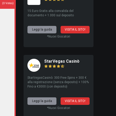
(
0
Votes)
15 Euro Gratis alla convalida del
documento + 1.000 sul deposito
Leggi la guida
VISITA IL SITO!
*Nuovi Giocatori
StarVegas Casinò
StarVegasCasinò: 300 Free Spins + 300 €
alla registrazione (senza deposito) + 100%
Fino a €3000 (con deposito)
Leggi la guida
VISITA IL SITO!
*Nuovi Giocatori