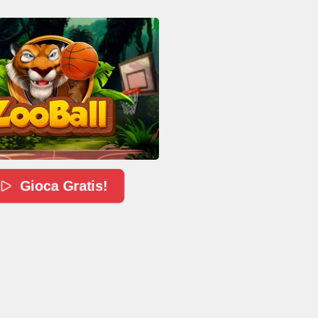
Gioca Gratis!