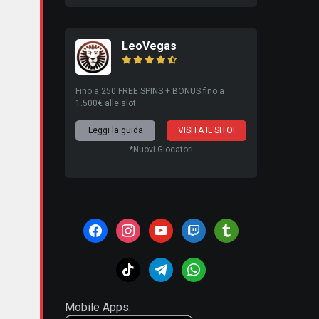
LeoVegas
Fino a 250 FREE SPINS + BONUS fino a
1.500€ alle slot
Leggi la guida
VISITA IL SITO!
*Nuovi Giocatori
facebook
instagram
youtube
twitch
tumblr
tiktok
telegram
whatsapp
Mobile Apps: