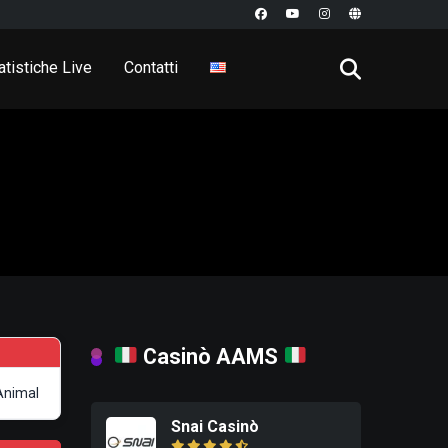
atistiche Live
Contatti
Casinò AAMS
Animal
Snai Casinò