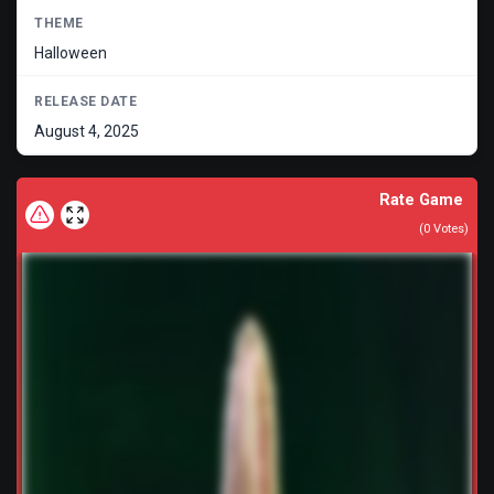
THEME
Halloween
RELEASE DATE
August 4, 2025
Rate Game
(
0
Votes)