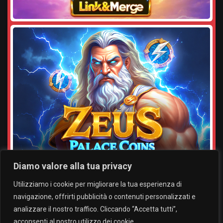
Diamo valore alla tua privacy
Utilizziamo i cookie per migliorare la tua esperienza di
navigazione, offrirti pubblicità o contenuti personalizzati e
analizzare il nostro traffico. Cliccando “Accetta tutti”,
acconsenti al nostro utilizzo dei cookie.