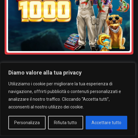
Diamo valore alla tua privacy
Utilizziamo i cookie per migliorare la tua esperienza di
navigazione, offrirti pubblicità o contenuti personalizzati e
Casinò AAMS
analizzare il nostro traffico. Cliccando “Accetta tutti”,
acconsenti al nostro utilizzo dei cookie.
Snai Casinò
Personalizza
Rifiuta tutto
Accettare tutto
15 Euro Gratis alla convalida del documento + 1.000 sul deposito