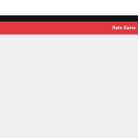
Rate Game