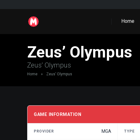
Home
Zeus’ Olympus
Zeus’ Olympus
Home
»
Zeus’ Olympus
GAME INFORMATION
MGA
PROVIDER
TYPE