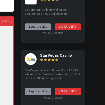
15 Euro Gratis alla convalida del
documento + 1.000 sul deposito
(
0
Votes)
Leggi la guida
VISITA IL SITO!
*Nuovi Giocatori
StarVegas Casinò
StarVegasCasinò: 300 Free Spins + 300 €
alla registrazione (senza deposito) + 100%
Fino a €3000 (con deposito)
Leggi la guida
VISITA IL SITO!
*Nuovi Giocatori