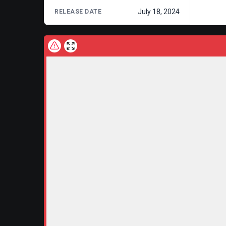
July 18, 2024
RELEASE DATE