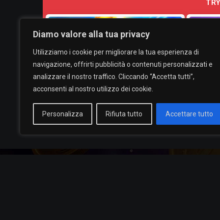
TRY
Diamo valore alla tua privacy
Utilizziamo i cookie per migliorare la tua esperienza di
navigazione, offrirti pubblicità o contenuti personalizzati e
analizzare il nostro traffico. Cliccando “Accetta tutti”,
acconsenti al nostro utilizzo dei cookie.
Personalizza
Rifiuta tutto
Accettare tutto