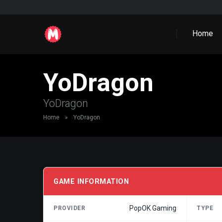
Home
YoDragon
YoDragon
Home
»
YoDragon
GAME INFORMATION
PopOK Gaming
PROVIDER
TYPE