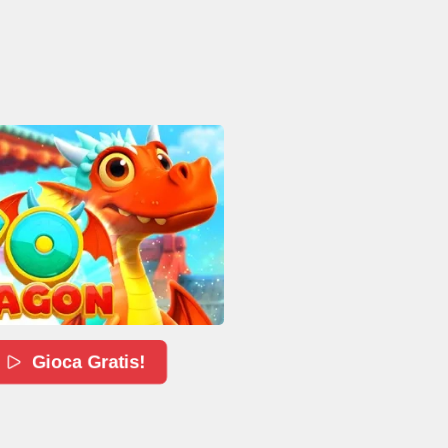
Gioca Gratis!