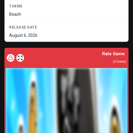
THEME
Beach
RELEASE DATE
August 6, 2026
Rate Game
(
0
Votes)