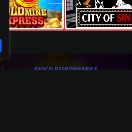
ti dai Bookmakers da noi selezionati, in possesso di regolare con
to dall’Autorità per le garanzie nelle comunicazioni al punto 5.6 
io di continenza, non ingannevolezza e trasparenza e non costitui
za patologica. Gioca responsabilmente.