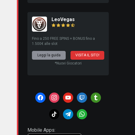
LeoVegas
Fino a 250 FREE SPINS + BONUS fino a
1.500€ alle slot
Leggi la guida
VISITA IL SITO!
*Nuovi Giocatori
facebook
instagram
youtube
twitch
tumblr
tiktok
telegram
whatsapp
Mobile Apps: