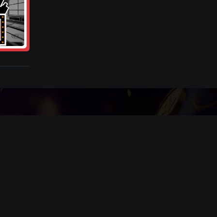
cessione ad operare in Italia rilasciata dall’Agenzia
delle proprie Linee Guida (allegate alla delibera
sce pertanto una forma di pubblicità.