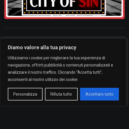
Diamo valore alla tua privacy
Utilizziamo i cookie per migliorare la tua esperienza di
Casinò AAMS
navigazione, offrirti pubblicità o contenuti personalizzati e
analizzare il nostro traffico. Cliccando “Accetta tutti”,
Snai Casinò
acconsenti al nostro utilizzo dei cookie.
Personalizza
Rifiuta tutto
Accettare tutto
15 Euro Gratis alla convalida del documento + 1.000 sul deposito
Leggi la guida
VISITA IL SITO!
*Nuovi Giocatori