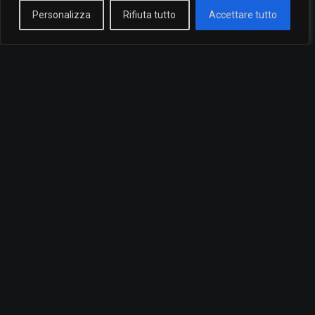
Personalizza
Rifiuta tutto
Accettare tutto
Snai Casinò
15 Euro Gratis alla convalida del documento + 1.000 sul deposito
Leggi la guida
VISITA IL SITO!
*Nuovi Giocatori
StarVegas Casinò
StarVegasCasinò: 300 Free Spins + 300 € alla registrazione (senza
deposito) + 100% Fino a €3000 (con deposito)
Leggi la guida
VISITA IL SITO!
*Nuovi Giocatori