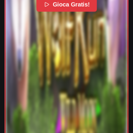
Gioca Gratis!