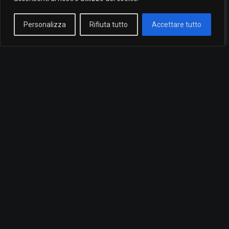
Casinò AAMS
Personalizza
Rifiuta tutto
Accettare tutto
Snai Casinò
15 Euro Gratis alla convalida del documento + 1.000 sul deposito
Leggi la guida
VISITA IL SITO!
*Nuovi Giocatori
StarVegas Casinò
StarVegasCasinò: 300 Free Spins + 300 € alla registrazione (senza
deposito) + 100% Fino a €3000 (con deposito)
Leggi la guida
VISITA IL SITO!