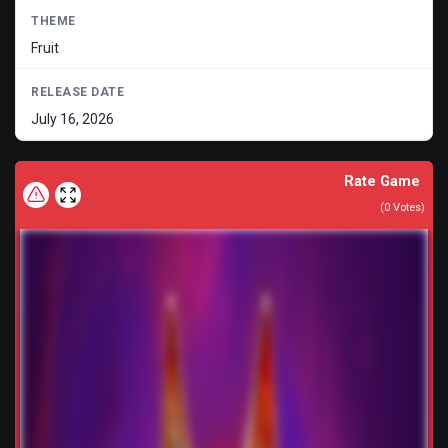
THEME
Fruit
RELEASE DATE
July 16, 2026
Rate Game
(
0
Votes)