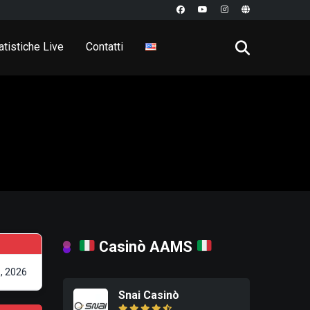
atistiche Live
Contatti
Casinò AAMS
, 2026
Snai Casinò