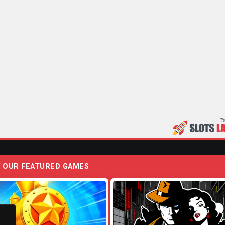
 OUR FEATURED GAMES