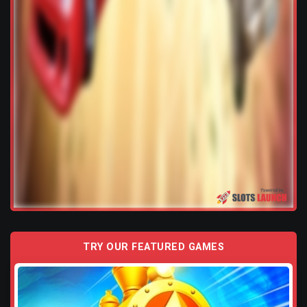
TRY OUR FEATURED GAMES