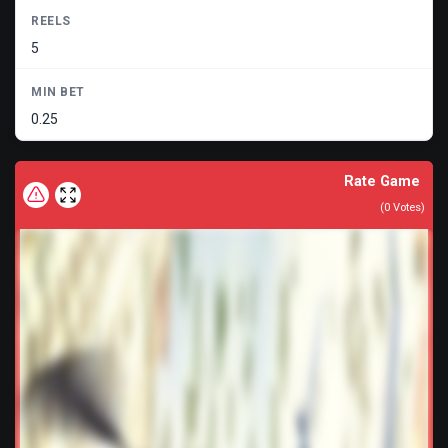
REELS
5
MIN BET
0.25
Rate Game
(
0
Votes)