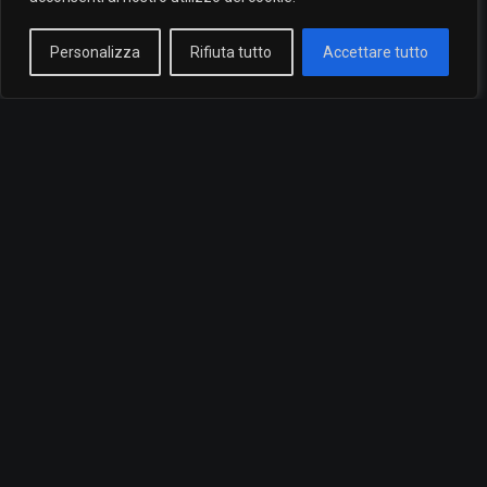
Casinò AAMS
Personalizza
Rifiuta tutto
Accettare tutto
Snai Casinò
15 Euro Gratis alla convalida del documento + 1.000 sul deposito
Leggi la guida
VISITA IL SITO!
*Nuovi Giocatori
StarVegas Casinò
StarVegasCasinò: 300 Free Spins + 300 € alla registrazione (senza
deposito) + 100% Fino a €3000 (con deposito)
Leggi la guida
VISITA IL SITO!