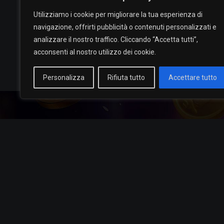
Utilizziamo i cookie per migliorare la tua esperienza di
navigazione, offrirti pubblicità o contenuti personalizzati e
analizzare il nostro traffico. Cliccando “Accetta tutti”,
acconsenti al nostro utilizzo dei cookie.
Personalizza
Rifiuta tutto
Accettare tutto
Questo sito confronta [in tempo reale] i bonus offer
delle Dogane e dei Monopoli. Il servizio, come indica
132/19/CONS), è effettuato nel rispetto del princip
Il gioco è vietato ai minori e può causare dipenden