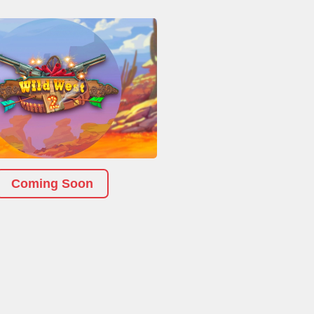
Coming Soon