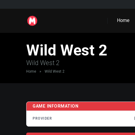
Home
Wild West 2
Wild West 2
Home
»
Wild West 2
GAME INFORMATION
PROVIDER