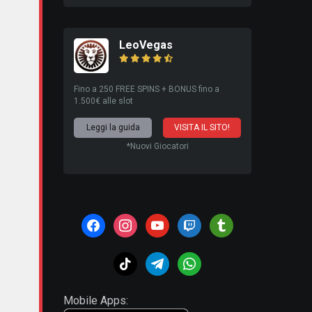
LeoVegas
Fino a 250 FREE SPINS + BONUS fino a
1.500€ alle slot
Leggi la guida
VISITA IL SITO!
*Nuovi Giocatori
facebook
instagram
youtube
twitch
tumblr
tiktok
telegram
whatsapp
Mobile Apps: