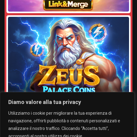
Diamo valore alla tua privacy
Utilizziamo i cookie per migliorare la tua esperienza di
navigazione, offrirti pubblicità o contenuti personalizzati e
analizzare il nostro traffico. Cliccando “Accetta tutti”,
acconsenti al nostro utilizzo dei cookie.