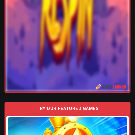
TRY OUR FEATURED GAMES