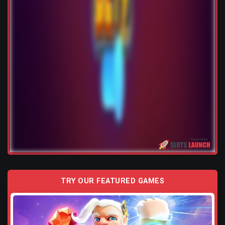
TRY OUR FEATURED GAMES