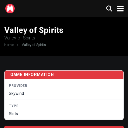
Valley of Spirits
Valley of Spirits
Home
»
Valley of Spirits
GAME INFORMATION
PROVIDER
Skywind
TYPE
Slots