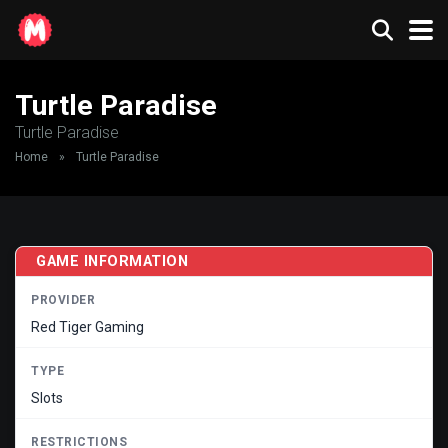
Turtle Paradise
Turtle Paradise
Home
»
Turtle Paradise
GAME INFORMATION
PROVIDER
Red Tiger Gaming
TYPE
Slots
RESTRICTIONS