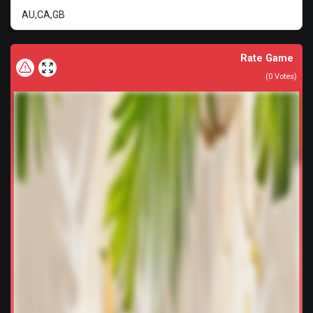
AU,CA,GB
Rate Game
(
0
Votes)