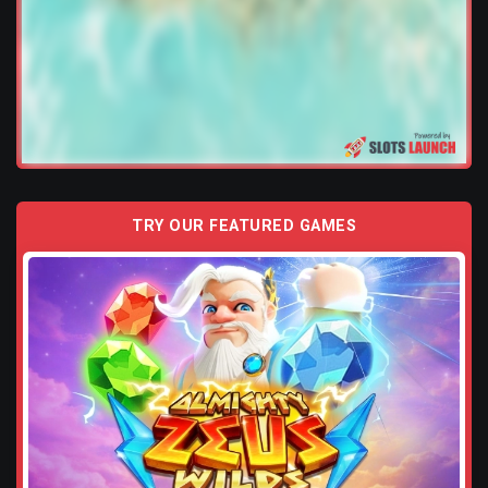
TRY OUR FEATURED GAMES