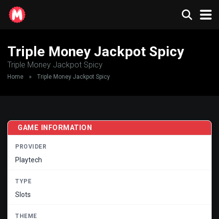
Triple Money Jackpot Spicy
Triple Money Jackpot Spicy
Home
»
Triple Money Jackpot Spicy
GAME INFORMATION
PROVIDER
Playtech
TYPE
Slots
THEME