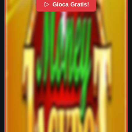
Gioca Gratis!