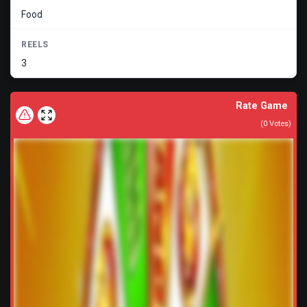
Food
REELS
3
Rate Game
(
0
Votes)