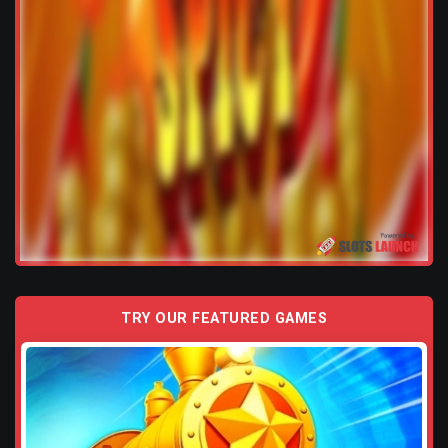
TRY OUR FEATURED GAMES