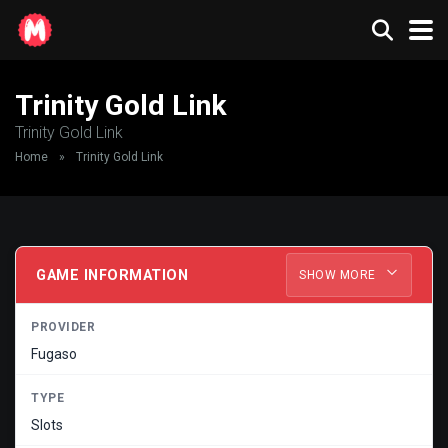
Trinity Gold Link
Trinity Gold Link
Home
»
Trinity Gold Link
GAME INFORMATION
SHOW MORE
PROVIDER
Fugaso
TYPE
Slots