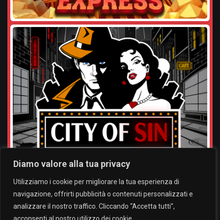
Diamo valore alla tua privacy
Utilizziamo i cookie per migliorare la tua esperienza di
navigazione, offrirti pubblicità o contenuti personalizzati e
analizzare il nostro traffico. Cliccando “Accetta tutti”,
acconsenti al nostro utilizzo dei cookie.