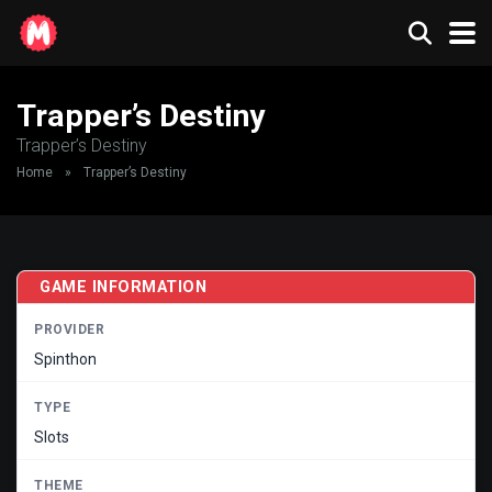
Trapper’s Destiny
Trapper’s Destiny
Home
»
Trapper’s Destiny
GAME INFORMATION
PROVIDER
Spinthon
TYPE
Slots
THEME