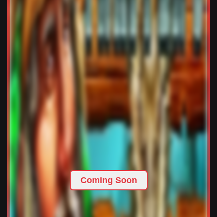
Coming Soon