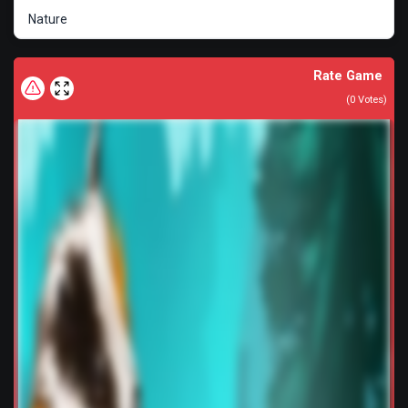
Nature
Rate Game
(
0
Votes)