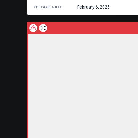
February 6, 2025
RELEASE DATE