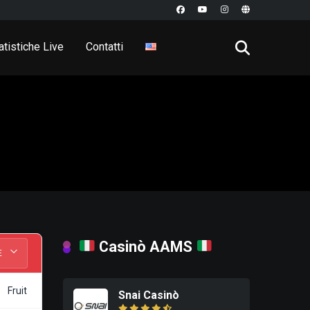
atistiche Live
Contatti
Casinò AAMS
E
Fruit
Snai Casinò