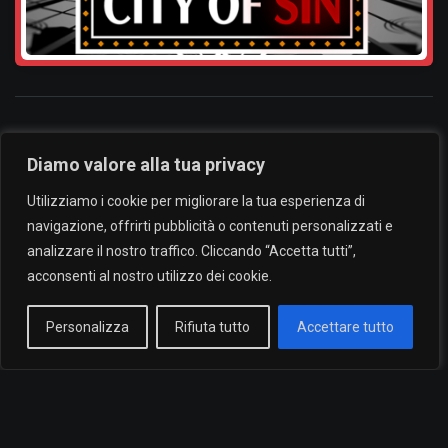
Diamo valore alla tua privacy
Utilizziamo i cookie per migliorare la tua esperienza di
Casinò AAMS
navigazione, offrirti pubblicità o contenuti personalizzati e
analizzare il nostro traffico. Cliccando “Accetta tutti”,
Snai Casinò
acconsenti al nostro utilizzo dei cookie.
Personalizza
Rifiuta tutto
Accettare tutto
15 Euro Gratis alla convalida del documento + 1.000 sul deposito
Leggi la guida
VISITA IL SITO!
*Nuovi Giocatori