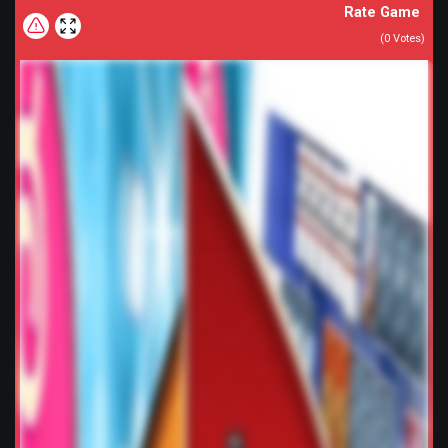
Rate Game
(
0
Votes)