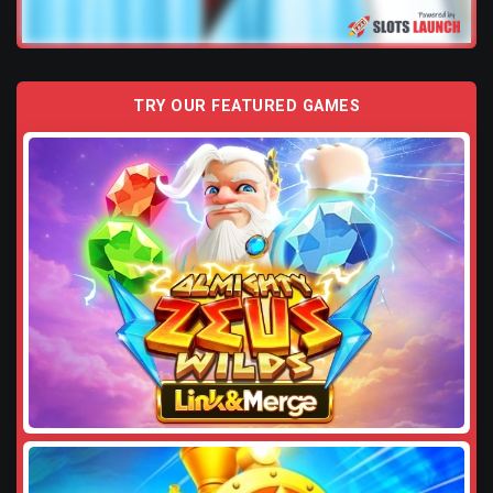
TRY OUR FEATURED GAMES