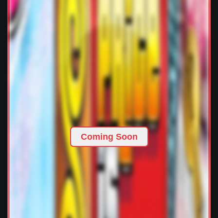
Coming Soon