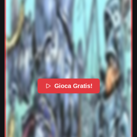
Gioca Gratis!