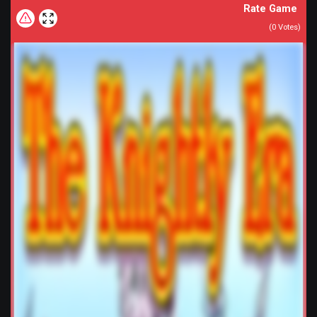
Rate Game
(
0
Votes)