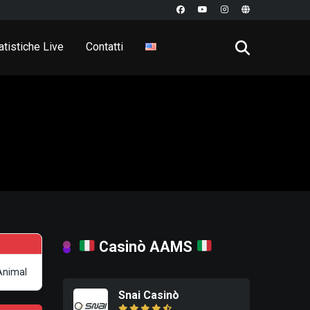
atistiche Live
Contatti
Casinò AAMS
Animal
Snai Casinò