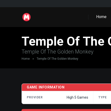
Home
Temple Of The
Temple Of The Golden Monkey
Home
»
Temple Of The Golden Monkey
GAME INFORMATION
High 5 Games
PROVIDER
TYPE