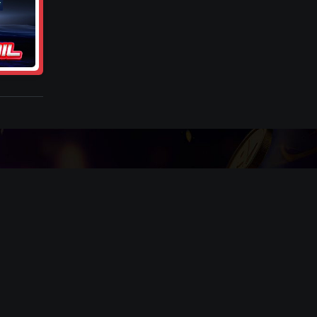
cessione ad operare in Italia rilasciata dall’Agenzia
delle proprie Linee Guida (allegate alla delibera
sce pertanto una forma di pubblicità.