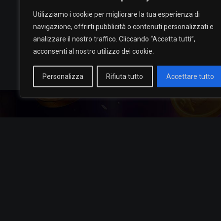
Utilizziamo i cookie per migliorare la tua esperienza di
navigazione, offrirti pubblicità o contenuti personalizzati e
analizzare il nostro traffico. Cliccando “Accetta tutti”,
acconsenti al nostro utilizzo dei cookie.
Personalizza
Rifiuta tutto
Accettare tutto
Questo sito confronta [in tempo reale] i bonus offer
delle Dogane e dei Monopoli. Il servizio, come indica
132/19/CONS), è effettuato nel rispetto del princip
Il gioco è vietato ai minori e può causare dipenden