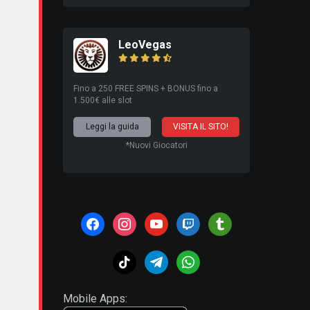
LeoVegas
Fino a 250 FREE SPINS + BONUS fino a
1.500€ alle slot
Leggi la guida
VISITA IL SITO!
*Nuovi Giocatori
facebook
instagram
youtube
twitch
tumblr
tiktok
telegram
whatsapp
Mobile Apps: