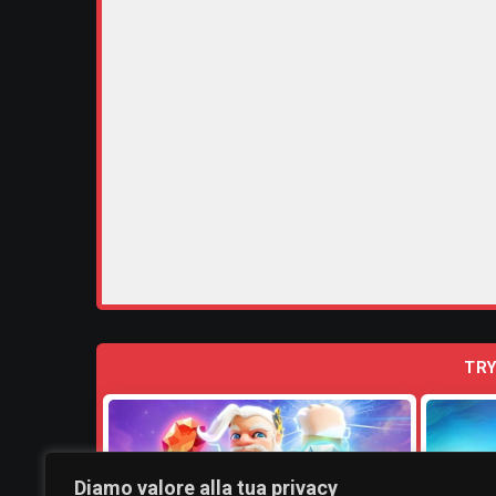
TRY
Diamo valore alla tua privacy