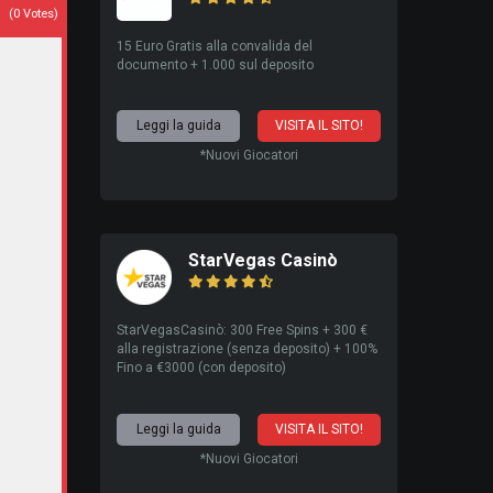
(
0
Votes)
15 Euro Gratis alla convalida del
documento + 1.000 sul deposito
Leggi la guida
VISITA IL SITO!
*Nuovi Giocatori
StarVegas Casinò
StarVegasCasinò: 300 Free Spins + 300 €
alla registrazione (senza deposito) + 100%
Fino a €3000 (con deposito)
Leggi la guida
VISITA IL SITO!
*Nuovi Giocatori