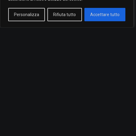
Casinò AAMS
Personalizza
Rifiuta tutto
Accettare tutto
Snai Casinò
15 Euro Gratis alla convalida del documento + 1.000 sul deposito
Leggi la guida
VISITA IL SITO!
*Nuovi Giocatori
StarVegas Casinò
StarVegasCasinò: 300 Free Spins + 300 € alla registrazione (senza
deposito) + 100% Fino a €3000 (con deposito)
Leggi la guida
VISITA IL SITO!