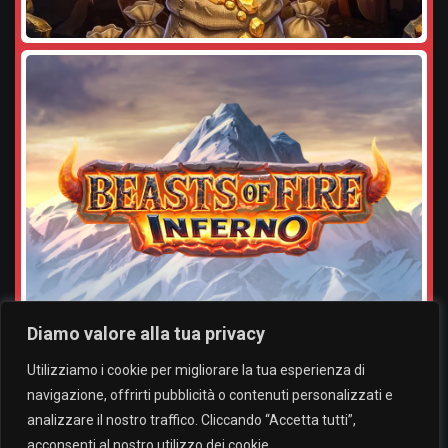
Diamo valore alla tua privacy
Utilizziamo i cookie per migliorare la tua esperienza di
navigazione, offrirti pubblicità o contenuti personalizzati e
analizzare il nostro traffico. Cliccando “Accetta tutti”,
acconsenti al nostro utilizzo dei cookie.