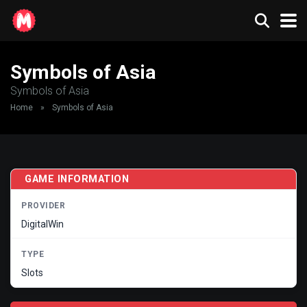
Symbols of Asia
Symbols of Asia
Home
»
Symbols of Asia
GAME INFORMATION
PROVIDER
DigitalWin
TYPE
Slots