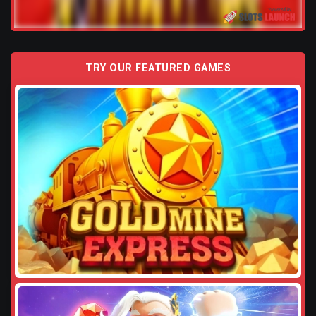
TRY OUR FEATURED GAMES