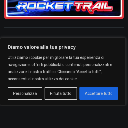
Diamo valore alla tua privacy
Utilizziamo i cookie per migliorare la tua esperienza di
Casinò AAMS
navigazione, offrirti pubblicità o contenuti personalizzati e
analizzare il nostro traffico. Cliccando “Accetta tutti”,
Snai Casinò
acconsenti al nostro utilizzo dei cookie.
Personalizza
Rifiuta tutto
Accettare tutto
15 Euro Gratis alla convalida del documento + 1.000 sul deposito
Leggi la guida
VISITA IL SITO!
*Nuovi Giocatori