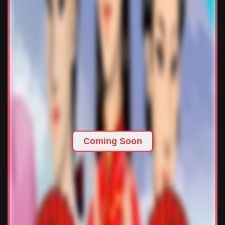
Coming Soon