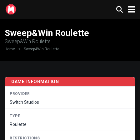
Sweep&Win Roulette
Sweep&Win Roulette
Home
»
Sweep&Win Roulette
GAME INFORMATION
PROVIDER
Switch Studios
TYPE
Roulette
RESTRICTIONS