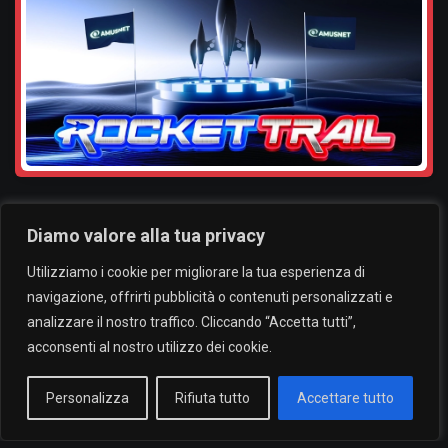
Diamo valore alla tua privacy
Utilizziamo i cookie per migliorare la tua esperienza di
navigazione, offrirti pubblicità o contenuti personalizzati e
Casinò AAMS
analizzare il nostro traffico. Cliccando “Accetta tutti”,
acconsenti al nostro utilizzo dei cookie.
Snai Casinò
Personalizza
Rifiuta tutto
Accettare tutto
15 Euro Gratis alla convalida del documento + 1.000 sul deposito