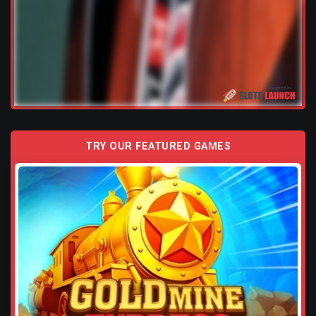
TRY OUR FEATURED GAMES