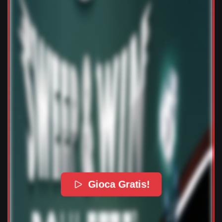
Gioca Gratis!