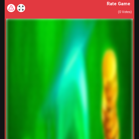
Rate Game
(
0
Votes)