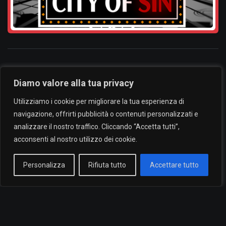
Diamo valore alla tua privacy
Utilizziamo i cookie per migliorare la tua esperienza di
Casinò AAMS
navigazione, offrirti pubblicità o contenuti personalizzati e
analizzare il nostro traffico. Cliccando “Accetta tutti”,
Snai Casinò
acconsenti al nostro utilizzo dei cookie.
Personalizza
Rifiuta tutto
Accettare tutto
15 Euro Gratis alla convalida del documento + 1.000 sul deposito
Leggi la guida
VISITA IL SITO!
*Nuovi Giocatori