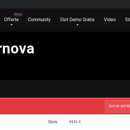
Offerte
Community
Slot Demo Gratis
Video
St
rnova
SHOW MOR
Slots
REELS