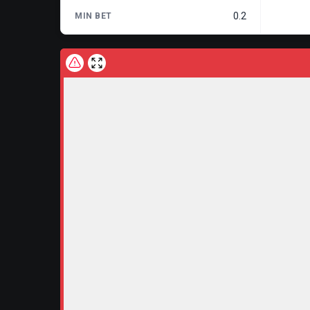
0.2
MIN BET