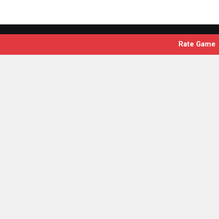
Rate Game