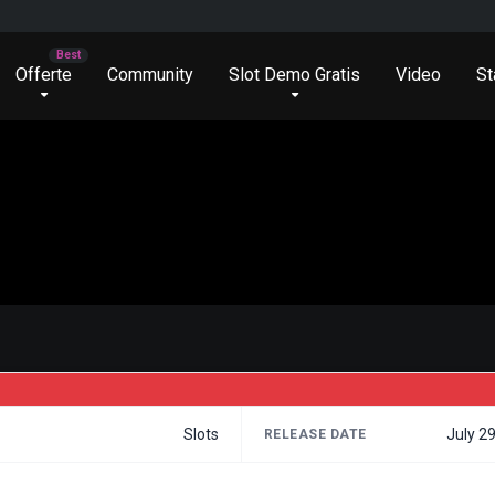
Offerte
Community
Slot Demo Gratis
Video
St
Slots
July 2
RELEASE DATE