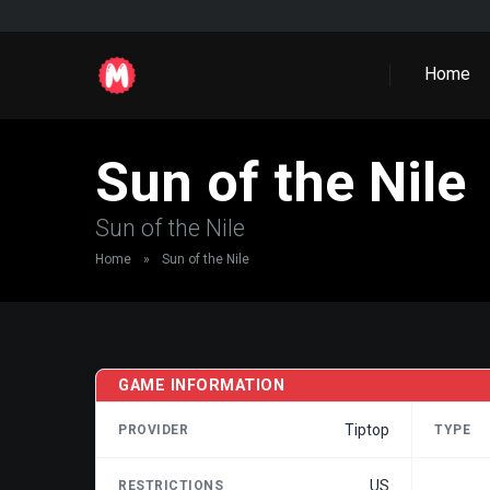
Home
Sun of the Nile
Sun of the Nile
Home
»
Sun of the Nile
GAME INFORMATION
Tiptop
PROVIDER
TYPE
US
RESTRICTIONS