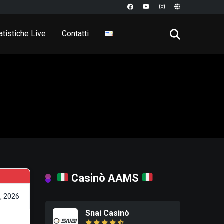
atistiche Live
Contatti
Casinò AAMS
9, 2026
Snai Casinò