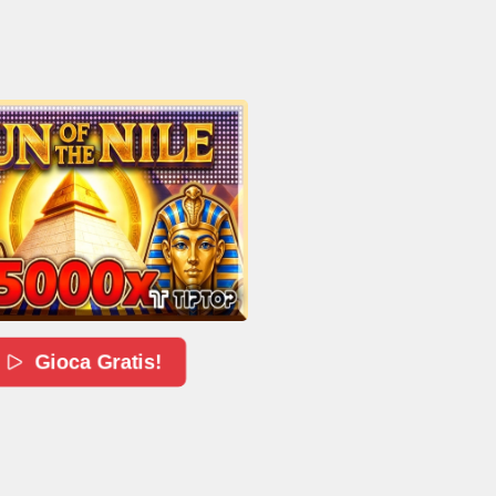
Gioca Gratis!