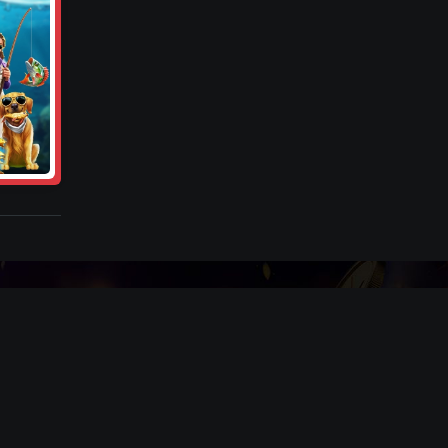
cessione ad operare in Italia rilasciata dall’Agenzia