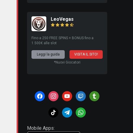
LeoVegas
Fino a 250 FREE SPINS + BONUS fino a
1.500€ alle slot
Leggi la guida
VISITA IL SITO!
*Nuovi Giocatori
facebook
instagram
youtube
twitch
tumblr
tiktok
telegram
whatsapp
Mobile Apps: