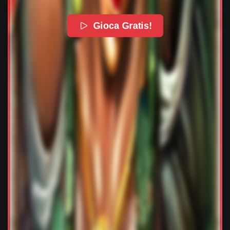
Gioca Gratis!