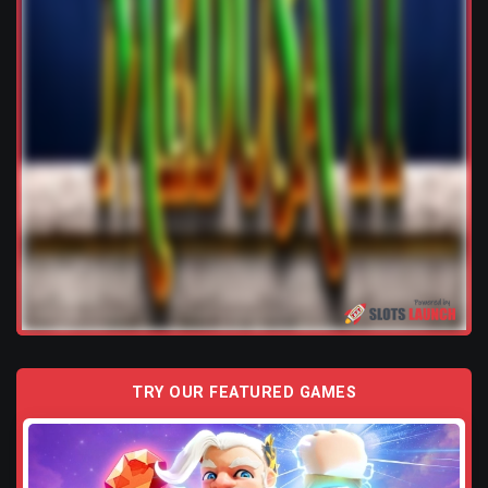
TRY OUR FEATURED GAMES