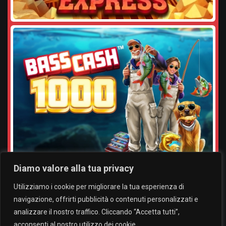
Diamo valore alla tua privacy
Utilizziamo i cookie per migliorare la tua esperienza di
navigazione, offrirti pubblicità o contenuti personalizzati e
analizzare il nostro traffico. Cliccando “Accetta tutti”,
acconsenti al nostro utilizzo dei cookie.