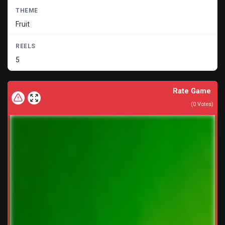
THEME
Fruit
REELS
5
Rate Game
(
0
Votes)