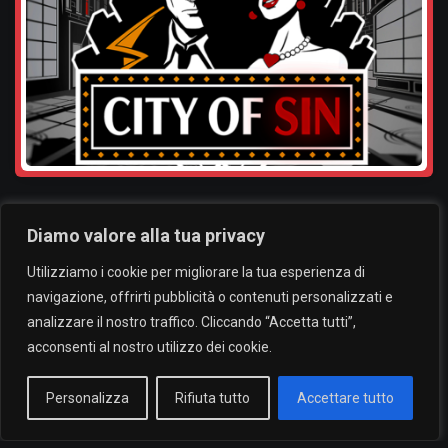
Diamo valore alla tua privacy
Utilizziamo i cookie per migliorare la tua esperienza di
navigazione, offrirti pubblicità o contenuti personalizzati e
Casinò AAMS
analizzare il nostro traffico. Cliccando “Accetta tutti”,
acconsenti al nostro utilizzo dei cookie.
Snai Casinò
Personalizza
Rifiuta tutto
Accettare tutto
15 Euro Gratis alla convalida del documento + 1.000 sul deposito