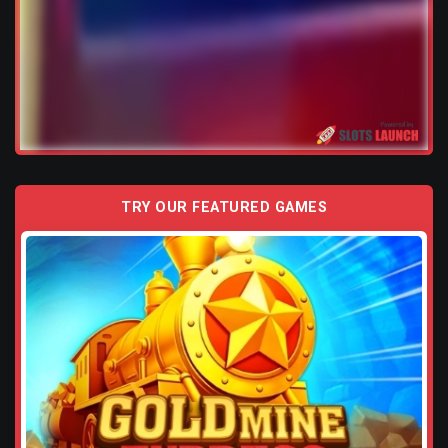
TRY OUR FEATURED GAMES