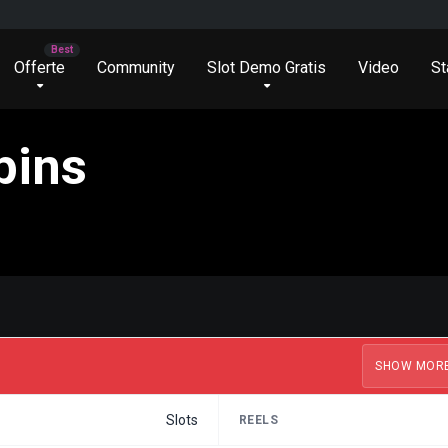
Offerte
Community
Slot Demo Gratis
Video
St
pins
SHOW MOR
Slots
REELS