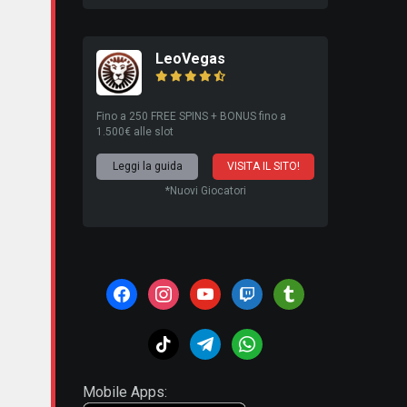
LeoVegas
Fino a 250 FREE SPINS + BONUS fino a
1.500€ alle slot
Leggi la guida
VISITA IL SITO!
*Nuovi Giocatori
facebook
instagram
youtube
twitch
tumblr
tiktok
telegram
whatsapp
Mobile Apps: