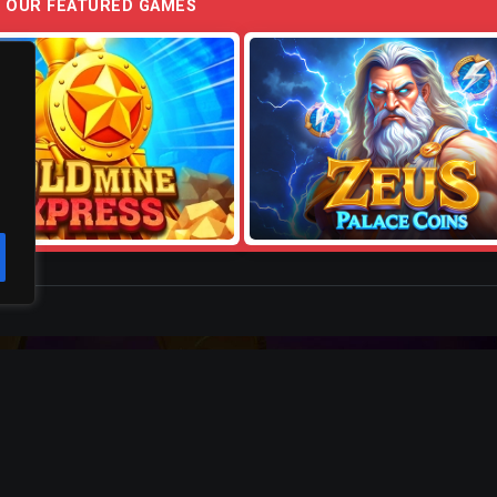
 OUR FEATURED GAMES