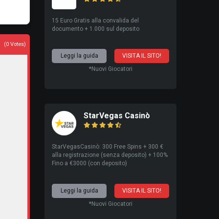
15 Euro Gratis alla convalida del
documento + 1.000 sul deposito
(
0
Votes)
Leggi la guida
VISITA IL SITO!
*Nuovi Giocatori
StarVegas Casinò
StarVegasCasinò: 300 Free Spins + 300 €
alla registrazione (senza deposito) + 100%
Fino a €3000 (con deposito)
Leggi la guida
VISITA IL SITO!
*Nuovi Giocatori