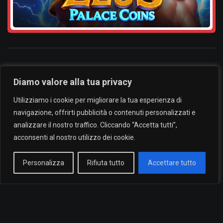
Diamo valore alla tua privacy
Utilizziamo i cookie per migliorare la tua esperienza di
Casinò AAMS
navigazione, offrirti pubblicità o contenuti personalizzati e
analizzare il nostro traffico. Cliccando “Accetta tutti”,
Snai Casinò
acconsenti al nostro utilizzo dei cookie.
Personalizza
Rifiuta tutto
Accettare tutto
15 Euro Gratis alla convalida del documento + 1.000 sul deposito
Leggi la guida
VISITA IL SITO!
*Nuovi Giocatori