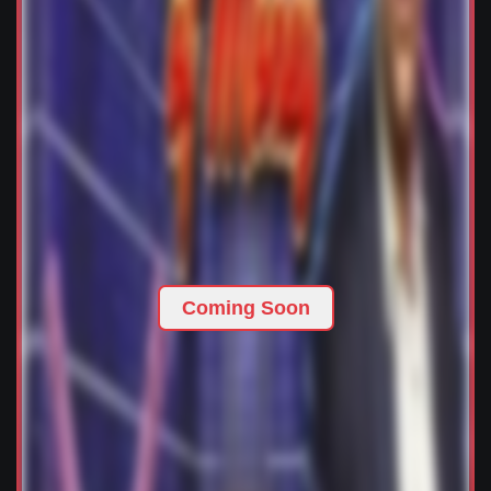
Coming Soon