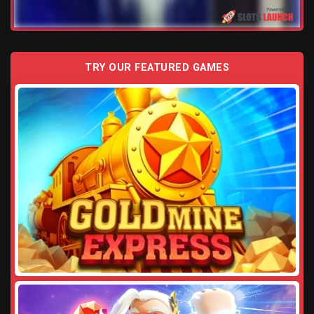
TRY OUR FEATURED GAMES