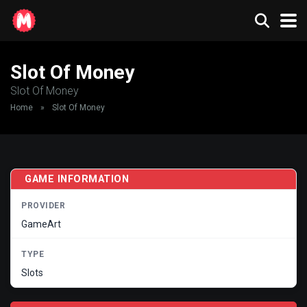
Slot Of Money
Slot Of Money
Home
»
Slot Of Money
GAME INFORMATION
PROVIDER
GameArt
TYPE
Slots