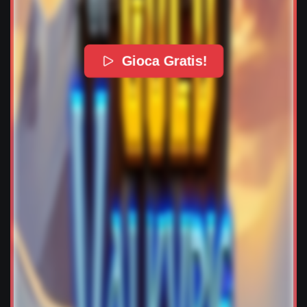
Gioca Gratis!