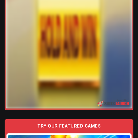
TRY OUR FEATURED GAMES