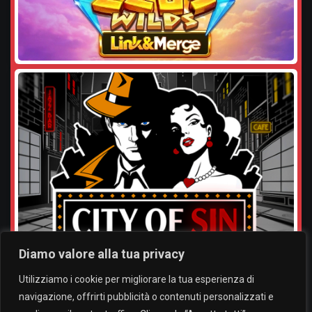
Diamo valore alla tua privacy
Utilizziamo i cookie per migliorare la tua esperienza di
navigazione, offrirti pubblicità o contenuti personalizzati e