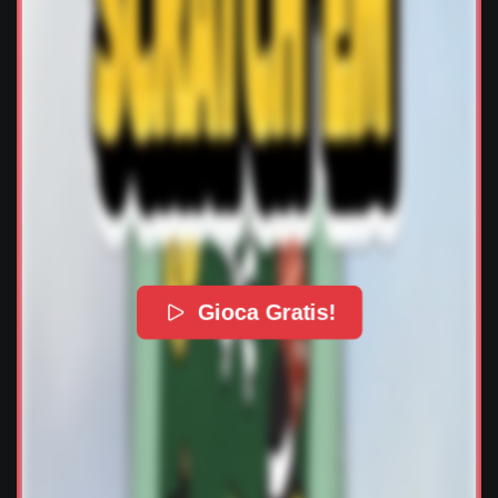
Gioca Gratis!