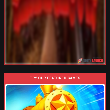
TRY OUR FEATURED GAMES