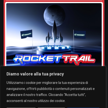
Diamo valore alla tua privacy
Utilizziamo i cookie per migliorare la tua esperienza di
navigazione, offrirti pubblicità o contenuti personalizzati e
analizzare il nostro traffico. Cliccando “Accetta tutti”,
acconsenti al nostro utilizzo dei cookie.
Casinò AAMS