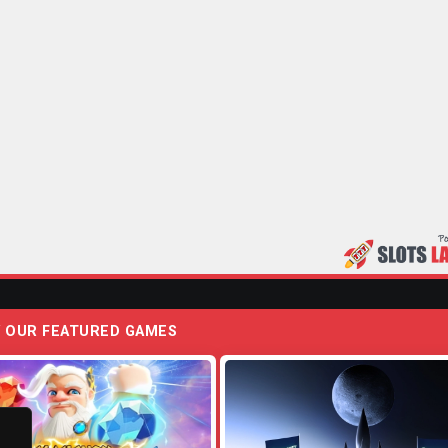
 OUR FEATURED GAMES