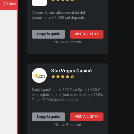
(
0
Votes)
15 Euro Gratis alla convalida del
documento + 1.000 sul deposito
Leggi la guida
VISITA IL SITO!
*Nuovi Giocatori
StarVegas Casinò
StarVegasCasinò: 300 Free Spins + 300 €
alla registrazione (senza deposito) + 100%
Fino a €3000 (con deposito)
Leggi la guida
VISITA IL SITO!
*Nuovi Giocatori