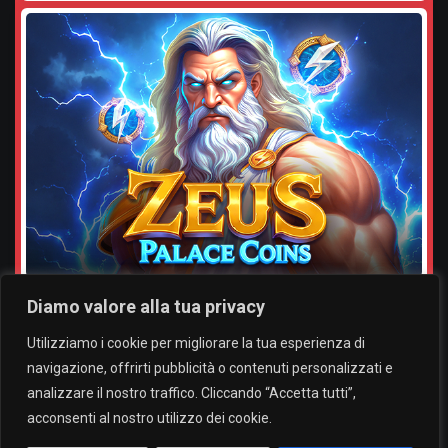
Diamo valore alla tua privacy
Utilizziamo i cookie per migliorare la tua esperienza di
navigazione, offrirti pubblicità o contenuti personalizzati e
analizzare il nostro traffico. Cliccando “Accetta tutti”,
acconsenti al nostro utilizzo dei cookie.
Casinò AAMS