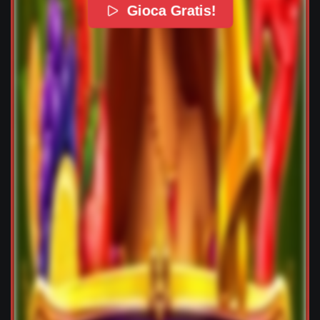
Gioca Gratis!