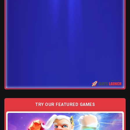
TRY OUR FEATURED GAMES