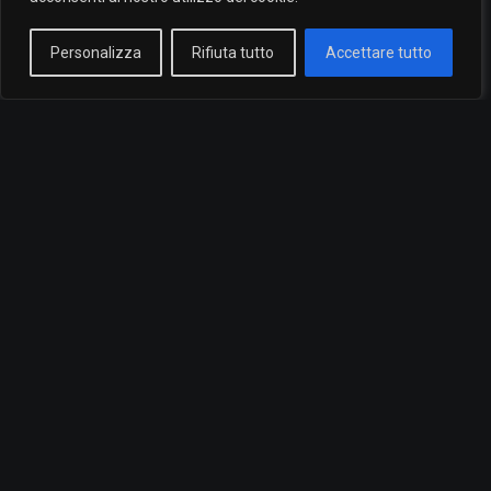
Casinò AAMS
Personalizza
Rifiuta tutto
Accettare tutto
Snai Casinò
15 Euro Gratis alla convalida del documento + 1.000 sul deposito
Leggi la guida
VISITA IL SITO!
*Nuovi Giocatori
StarVegas Casinò
StarVegasCasinò: 300 Free Spins + 300 € alla registrazione (senza
deposito) + 100% Fino a €3000 (con deposito)
Leggi la guida
VISITA IL SITO!