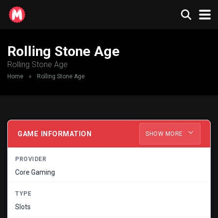
Rolling Stone Age
Rolling Stone Age
Home
»
Rolling Stone Age
GAME INFORMATION
SHOW MORE
PROVIDER
Core Gaming
TYPE
Slots