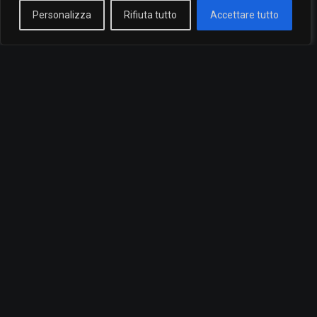
Personalizza
Rifiuta tutto
Accettare tutto
Snai Casinò
15 Euro Gratis alla convalida del documento + 1.000 sul deposito
Leggi la guida
VISITA IL SITO!
*Nuovi Giocatori
StarVegas Casinò
StarVegasCasinò: 300 Free Spins + 300 € alla registrazione (senza
deposito) + 100% Fino a €3000 (con deposito)
Leggi la guida
VISITA IL SITO!
*Nuovi Giocatori