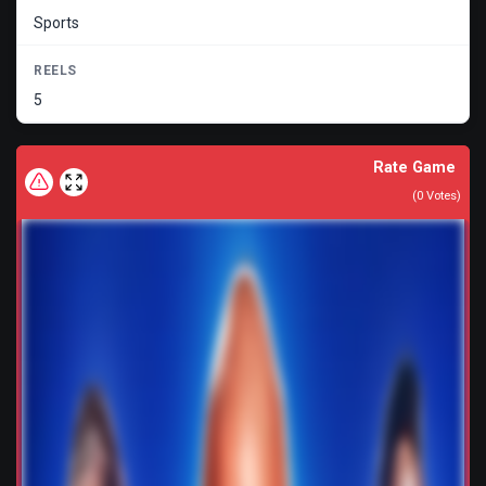
Sports
REELS
5
Rate Game
(
0
Votes)