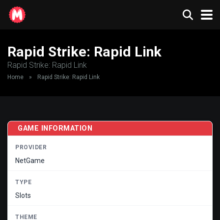
Rapid Strike: Rapid Link
Rapid Strike: Rapid Link
Home
»
Rapid Strike: Rapid Link
GAME INFORMATION
PROVIDER
NetGame
TYPE
Slots
THEME