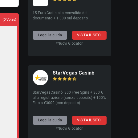
15 Euro Gratis alla convalida del
documento + 1.000 sul deposito
(
0
Votes)
Leggi la guida
VISITA IL SITO!
*Nuovi Giocatori
StarVegas Casinò
StarVegasCasinò: 300 Free Spins + 300 €
alla registrazione (senza deposito) + 100%
Fino a €3000 (con deposito)
Leggi la guida
VISITA IL SITO!
*Nuovi Giocatori