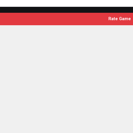
Rate Game