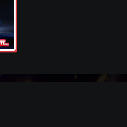
cessione ad operare in Italia rilasciata dall’Agenzia