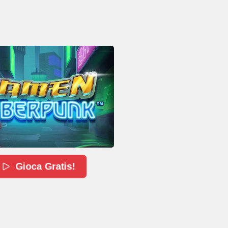
Gioca Gratis!