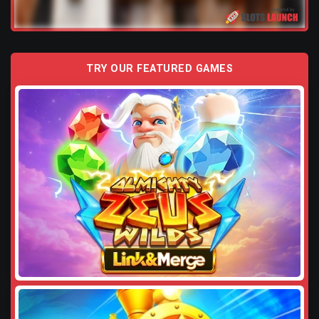
TRY OUR FEATURED GAMES