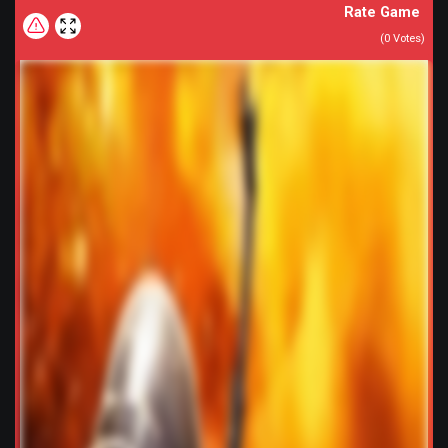
Rate Game
(
0
Votes)