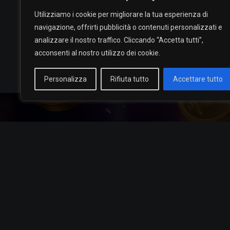
Utilizziamo i cookie per migliorare la tua esperienza di
navigazione, offrirti pubblicità o contenuti personalizzati e
analizzare il nostro traffico. Cliccando “Accetta tutti”,
acconsenti al nostro utilizzo dei cookie.
Personalizza
Rifiuta tutto
Accettare tutto
Questo sito confronta [in tempo reale] i bonus offer
delle Dogane e dei Monopoli. Il servizio, come indica
132/19/CONS), è effettuato nel rispetto del princip
Il gioco è vietato ai minori e può causare dipenden