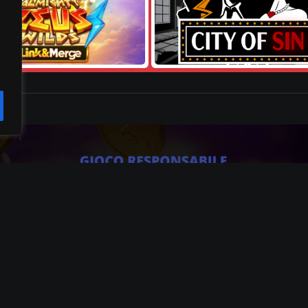
ti dai Bookmakers da noi selezionati, in possesso di regolare con
to dall’Autorità per le garanzie nelle comunicazioni al punto 5.6 
io di continenza, non ingannevolezza e trasparenza e non costitui
za patologica. Gioca responsabilmente.