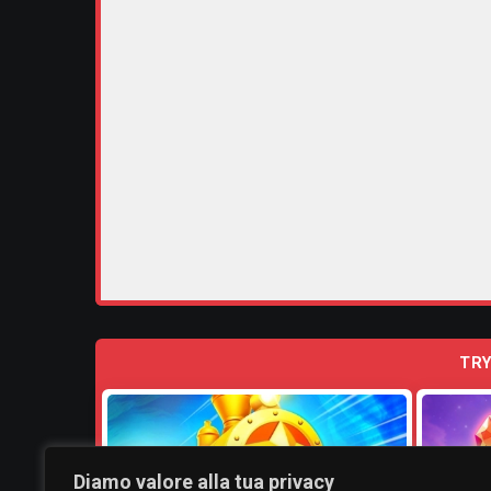
TRY
Diamo valore alla tua privacy