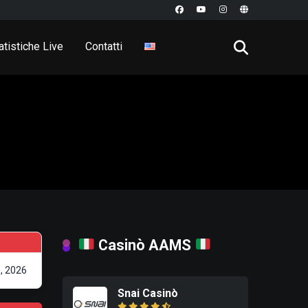
atistiche Live
Contatti
Casinò AAMS
, 2026
Snai Casinò