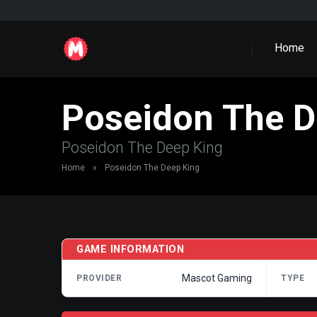
Home
Poseidon The D
Poseidon The Deep King
Home
»
Poseidon The Deep King
GAME INFORMATION
Mascot Gaming
PROVIDER
TYPE