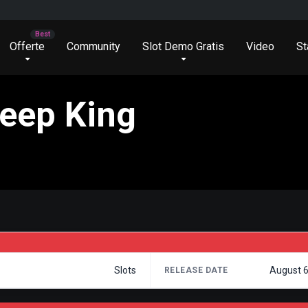
Offerte
Community
Slot Demo Gratis
Video
St
eep King
Slots
August 6
RELEASE DATE