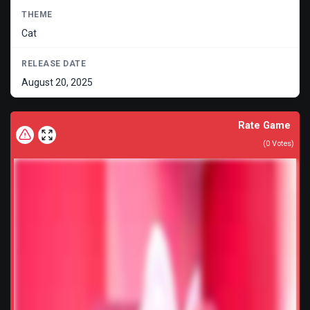
THEME
Cat
RELEASE DATE
August 20, 2025
Rate Game
(
0
Votes)