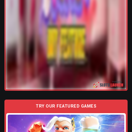
TRY OUR FEATURED GAMES