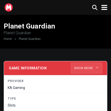
Planet Guardian
Planet Guardian
Home
»
Planet Guardian
GAME INFORMATION
SHOW MORE
PROVIDER
KA Gaming
TYPE
Slots