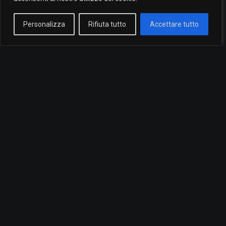
Casinò AAMS
Personalizza
Rifiuta tutto
Accettare tutto
Snai Casinò
15 Euro Gratis alla convalida del documento + 1.000 sul deposito
Leggi la guida
VISITA IL SITO!
*Nuovi Giocatori
StarVegas Casinò
StarVegasCasinò: 300 Free Spins + 300 € alla registrazione (senza
deposito) + 100% Fino a €3000 (con deposito)
Leggi la guida
VISITA IL SITO!