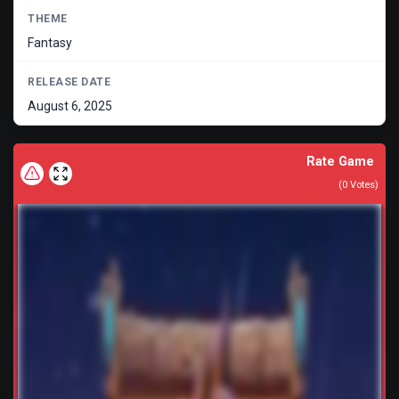
THEME
Fantasy
RELEASE DATE
August 6, 2025
Rate Game
(
0
Votes)