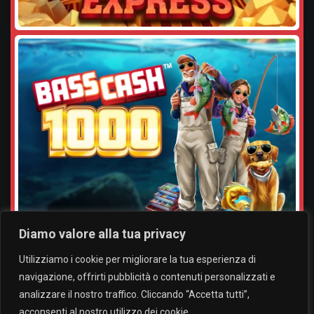
Diamo valore alla tua privacy
Utilizziamo i cookie per migliorare la tua esperienza di
navigazione, offrirti pubblicità o contenuti personalizzati e
analizzare il nostro traffico. Cliccando “Accetta tutti”,
acconsenti al nostro utilizzo dei cookie.