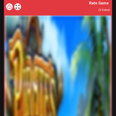
Rate Game
(
0
Votes)