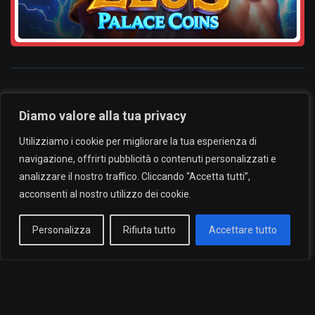
Diamo valore alla tua privacy
Utilizziamo i cookie per migliorare la tua esperienza di
Casinò AAMS
navigazione, offrirti pubblicità o contenuti personalizzati e
analizzare il nostro traffico. Cliccando “Accetta tutti”,
Snai Casinò
acconsenti al nostro utilizzo dei cookie.
Personalizza
Rifiuta tutto
Accettare tutto
15 Euro Gratis alla convalida del documento + 1.000 sul deposito
Leggi la guida
VISITA IL SITO!
*Nuovi Giocatori